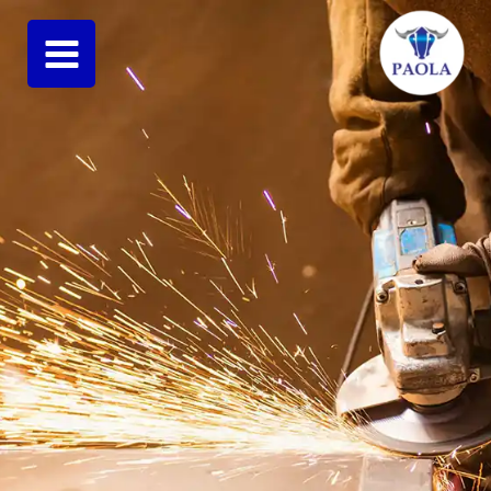
فتن
ه
حتوا