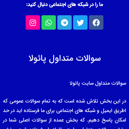
ما را در شبکه های اجتماعی دنبال کنید:
I
W
T
T
F
n
h
e
w
a
s
a
l
i
c
t
t
e
t
e
a
s
g
t
b
g
a
r
e
o
سوالات متداول پائولا
r
p
a
r
o
a
p
m
k
m
سوالات متداول سایت پائولا
در این بخش تلاش شده است که به تمام سوالات عمومی که
اطریق ایمیل و شبکه های اجتماعی برای ما فرستاده اید در حد
امکان پاسخ دهیم. که بخش عمده از سوالات اصلی شما در